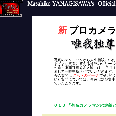
プロカメ
新
写真のテクニックから人生相談にいた
まざまな質問に答える好評のシリーズ
の道～唯我独尊Ｑ＆Ａ編」は、 ７月
まして一時中断させていただきます。
らの質問は
こちらのページ
で受け付
いた質問については、今後は短期集中
ていただきます。
Ｑ１３ 「有名カメラマンの定義と